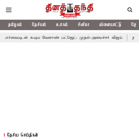
தமிழகம்
தேசியம்
உலகம்
சினிமா
விளையாட்டு
ஜோத
 கூடிய வேளாண் பட்ஜெட்: முதல்-அமைச்சர் விஜய்
தமிழக அரசியலில
தேசிய செய்திகள்