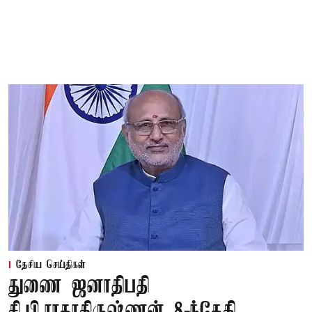
தேசிய செய்திகள்
துணை ஜனாதிபதி
சி.பி.ராதாகிருஷ்ணன் 8-ந்தேதி