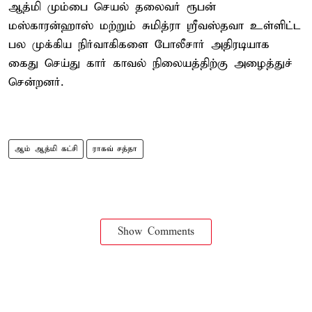
ஆத்மி மும்பை செயல் தலைவர் ரூபன்
மஸ்காரன்ஹாஸ் மற்றும் சுமித்ரா ஸ்ரீவஸ்தவா உள்ளிட்ட
பல முக்கிய நிர்வாகிகளை போலீசார் அதிரடியாக
கைது செய்து கார் காவல் நிலையத்திற்கு அழைத்துச்
சென்றனர்.
ஆம் ஆத்மி கட்சி
ராகவ் சத்தா
Show Comments