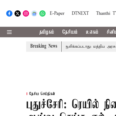
E-Paper
DTNEXT
Thanthi 
தமிழகம்
தேசியம்
உலகம்
சினி
Breaking News
க்கு அனைவரிடமும் கட்டணம் வசூலிக்கப்படாது: மத்திய அரசு கூறு
தேசிய செய்திகள்
புதுச்சேரி: ரெயில்