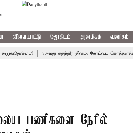
TV
மா
விளையாட்டு
ஜோதிடம்
ஆன்மிகம்
வணிகம்
வதென்ன..?
80-வது சுதந்திர தினம்: கோட்டை கொத்தளத்தில் ம
 நிலைய பணிகளை நேரில்