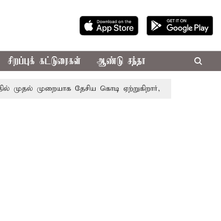
சிறப்புக் கட்டுரைகள்
ஆண்டு சந்தா
ுதல் முறையாக தேசிய கொடி ஏற்றுகிறார், முதல்-அமைச்சர் விஜய்