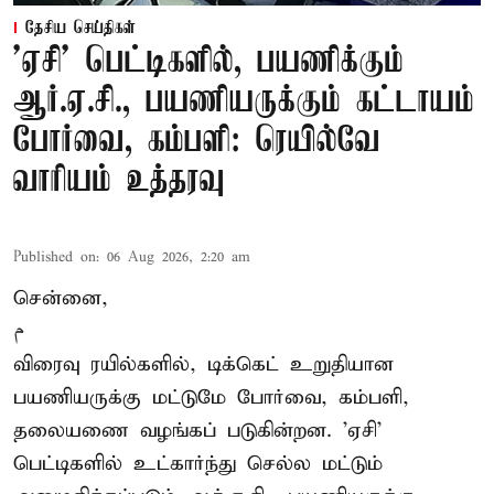
தேசிய செய்திகள்
'ஏசி' பெட்டிகளில், பயணிக்கும்
ஆர்.ஏ.சி., பயணியருக்கும் கட்டாயம்
போர்வை, கம்பளி: ரெயில்வே
வாரியம் உத்தரவு
Published on
:
06 Aug 2026, 2:20 am
சென்னை,
م
விரைவு ரயில்களில், டிக்கெட் உறுதியான
பயணியருக்கு மட்டுமே போர்வை, கம்பளி,
தலையணை வழங்கப் படுகின்றன. 'ஏசி'
பெட்டிகளில் உட்கார்ந்து செல்ல மட்டும்