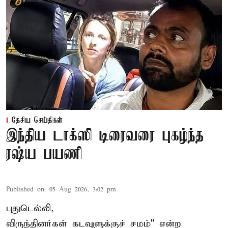
தேசிய செய்திகள்
இந்திய டாக்ஸி டிரைவரை புகழ்ந்த
ரஷ்ய பயணி
Published on
:
05 Aug 2026, 3:02 pm
புதுடெல்லி,
விருந்தினர்கள் கடவுளுக்குச் சமம்" என்ற