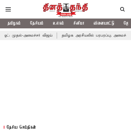
தமிழகம்
தேசியம்
உலகம்
சினிமா
விளையாட்டு
ஜோத
அமைச்சர் விஜய்
தமிழக அரசியலில் பரபரப்பு; அமைச்சர் ஆனந்த் உடன
தேசிய செய்திகள்