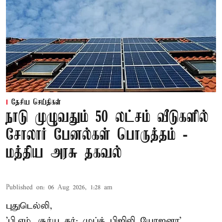
தேசிய செய்திகள்
நாடு முழுவதும் 50 லட்சம் வீடுகளில்
சோலார் பேனல்கள் பொருத்தம் -
மத்திய அரசு தகவல்
Published on
:
06 Aug 2026, 1:28 am
புதுடெல்லி,
'பி.எம். சூர்ய கர்: முப்த் பிஜிலி யோஜனா'