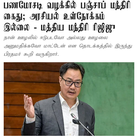
பணமோசடி வழக்கில் பஞ்சாப் மந்திரி
கைது; அரசியல் உள்நோக்கம்
இல்லை - மத்திய மந்திரி ரிஜிஜு
நான் ஊழலில் ஈடுபடவோ அல்லது ஊழலை
அனுமதிக்கவோ மாட்டேன் என தொடக்கத்தில் இருந்து
பிரதமர் கூறி வருகிறார்.