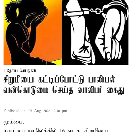
தேசிய செய்திகள்
சிறுமியை கட்டிப்போட்டு பாலியல்
வன்கொடுமை செய்த வாலிபர் கைது
Published on
:
06 Aug 2026, 2:30 pm
மும்பை,
மராட்டிய மாநிலத்தில்
16 வயது
சிறுமி
யை