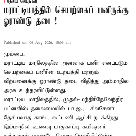
தேசிய செய்திகள்
மராட்டியத்தில் செயற்கைப் பனீருக்கு
ஓராண்டு தடை!
Published on
:
06 Aug 2026, 10:09 am
மும்பை,
மராட்டிய மாநிலத்தில் அனலாக் பனீர் எனப்படும்
செயற்கைப் பனீரின் உற்பத்தி மற்றும்
விற்பனைக்கு ஓராண்டு தடை விதித்து அம்மாநில
அரசு உத்தரவிட்டுள்ளது.
மராட்டிய மாநிலத்தில், முதல்-மந்திரிதேவேந்திர
பட்னவிஸ் தலைமையில் பா.ஜ., – சிவசேனா –
தேசியவாத காங்., கூட்டணி ஆட்சி நடக்கிறது.
இம்மாநில உணவு பாதுகாப்பு கமிஷனர்
துக்காராம் முண்டே நேற்று வெளியிட்டுள்ள