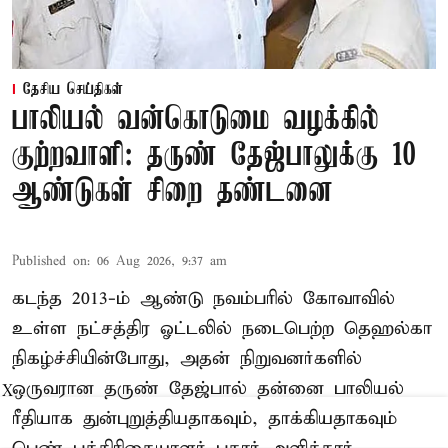
தேசிய செய்திகள்
பாலியல் வன்கொடுமை வழக்கில்
குற்றவாளி: தருண் தேஜ்பாலுக்கு 10
ஆண்டுகள் சிறை தண்டனை
Published on
:
06 Aug 2026, 9:37 am
கடந்த 2013-ம் ஆண்டு நவம்பரில் கோவாவில்
உள்ள நட்சத்திர ஓட்டலில் நடைபெற்ற தெஹல்கா
நிகழ்ச்சியின்போது, அதன் நிறுவனர்களில்
ஒருவரான தருண் தேஜ்பால் தன்னை பாலியல்
X
ரீதியாக துன்புறுத்தியதாகவும், தாக்கியதாகவும்