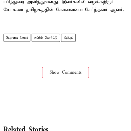
பரிந்துரை அளித்துள்ளது. இவர்களில் வழக்கறிஞர்
மோகனா தமிழகத்தின் கோவையை சேர்ந்தவர் ஆவர்.
Supreme Court
சுப்ரீம் கோர்ட்டு
நீதிபதி
Show Comments
Related Stories