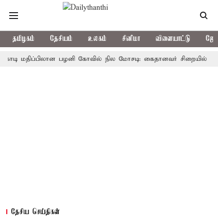
தமிழகம்
தேசியம்
உலகம்
சினிமா
விளையாட்டு
ஜோத
 மதிப்பிலான பழனி கோவில் நில மோசடி: கைதானவர் சிறையில் உயிரிழப்பு
தேசிய செய்திகள்