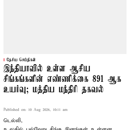
தேசிய செய்திகள்
இந்தியாவில் உள்ள ஆசிய
சிங்கங்களின் எண்ணிக்கை 891 ஆக
உயர்வு; மத்திய மந்திரி தகவல்
Published on
:
10 Aug 2026, 10:11 am
டெல்லி,
உலகில் பல்வேறு சிங்க இனங்கள் உள்ளன.