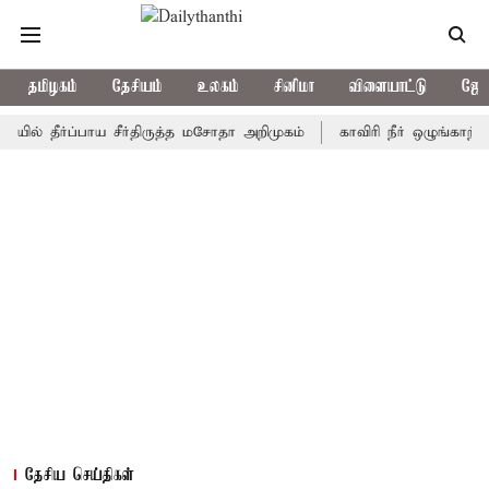
தமிழகம்
தேசியம்
உலகம்
சினிமா
விளையாட்டு
ஜோத
ீர்ப்பாய சீர்திருத்த மசோதா அறிமுகம்
காவிரி நீர் ஒழுங்காற்று குழு
தேசிய செய்திகள்