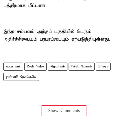
பத்திரமாக மீட்டனர்.
இந்த சம்பவம் அந்தப் பகுதியில் பெரும்
அதிர்ச்சியையும் பரபரப்பையும் ஏற்படுத்தியுள்ளது.
water tank
Reels Video
சிறுவர்கள்
ரீல்ஸ் மோகம்
2 boys
தண்ணீர் தொட்டியில்
Show Comments