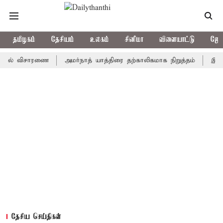
தமிழகம்
தேசியம்
உலகம்
சினிமா
விளையாட்டு
ஜோத
் விசாரணை
அமர்நாத் யாத்திரை தற்காலிகமாக நிறுத்தம்
இமாச்சலத்த
தேசிய செய்திகள்