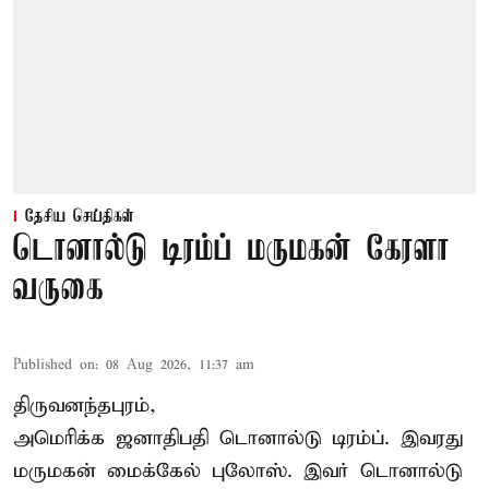
தேசிய செய்திகள்
டொனால்டு டிரம்ப் மருமகன் கேரளா
வருகை
Published on
:
08 Aug 2026, 11:37 am
திருவனந்தபுரம்,
அமெரிக்க ஜனாதிபதி
டொனால்டு டிரம்ப்
. இவரது
மருமகன் மைக்கேல் புலோஸ். இவர் டொனால்டு