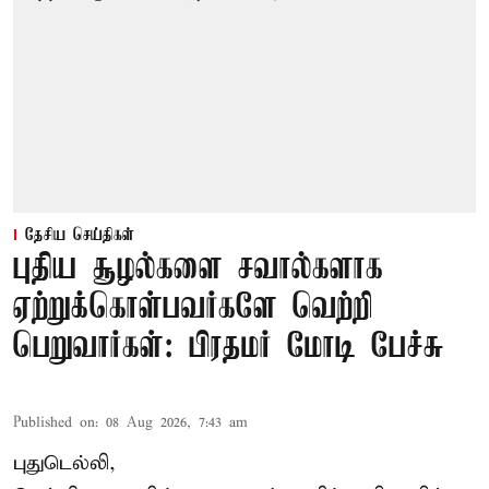
தேசிய செய்திகள்
புதிய சூழல்களை சவால்களாக
ஏற்றுக்கொள்பவர்களே வெற்றி
பெறுவார்கள்: பிரதமர் மோடி பேச்சு
Published on
:
08 Aug 2026, 7:43 am
புதுடெல்லி,