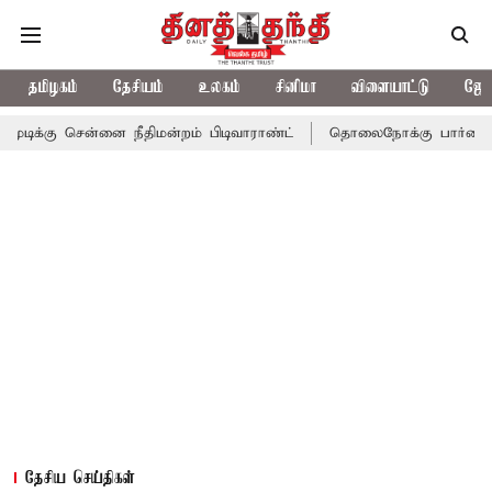
தமிழகம்
தேசியம்
உலகம்
சினிமா
விளையாட்டு
ஜோத
ன்னை நீதிமன்றம் பிடிவாராண்ட்
தொலைநோக்கு பார்வையுடன் கூடிய வ
தேசிய செய்திகள்