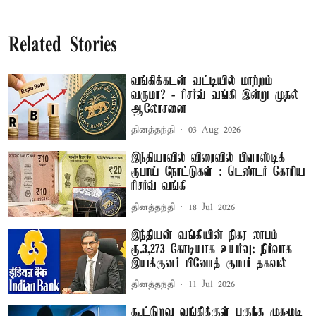
Related Stories
வங்கிக்கடன் வட்டியில் மாற்றம்
வருமா? - ரிசர்வ் வங்கி இன்று முதல்
ஆலோசனை
தினத்தந்தி
03 Aug 2026
இந்தியாவில் விரைவில் பிளாஸ்டிக்
ரூபாய் நோட்டுகள் : டெண்டர் கோரிய
ரிசர்வ் வங்கி
தினத்தந்தி
18 Jul 2026
இந்தியன் வங்கியின் நிகர லாபம்
ரூ.3,273 கோடியாக உயர்வு: நிர்வாக
இயக்குனர் பினோத் குமார் தகவல்
தினத்தந்தி
11 Jul 2026
கூட்டுறவு வங்கிக்குள் புகுந்த முகமூடி