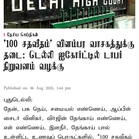
தேசிய செய்திகள்
'100 சதவீதம்' விளம்பர வாசகத்துக்கு
தடை: டெல்லி ஐகோர்ட்டில் டாபர்
நிறுவனம் வழக்கு
Published on
:
06 Aug 2026, 3:44 pm
புதுடெல்லி:
தேன், பசு நெய், சமையல் எண்ணெய், ஆப்பிள்
சைடர் வினிகர், விர்ஜின் தேங்காய் எண்ணெய்,
எள் எண்ணெய், இளநீர், தேங்காய் பால்
உள்ளிட்ட உணவுப் பொருட்களில், "100 சதவீதம்