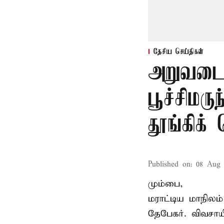
தேசிய செய்திகள்
அறுவடை
பூச்சிமரு
தூங்கிக்
Published on
:
08 Aug 
மும்பை,
மராட்டிய மாநிலம்
தேபேகர். விவசா