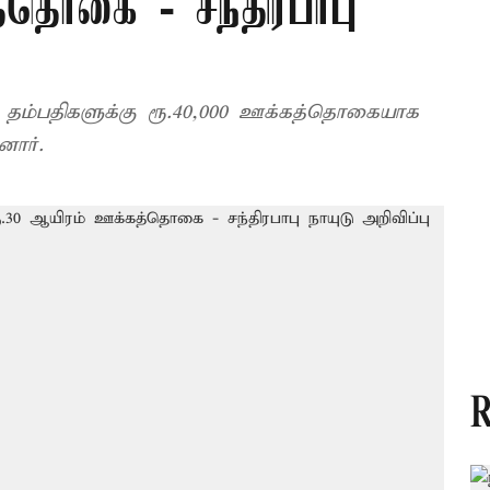
்தொகை - சந்திரபாபு
க்கு ரூ.40,000 ஊக்கத்தொகையாக
னார்.
R