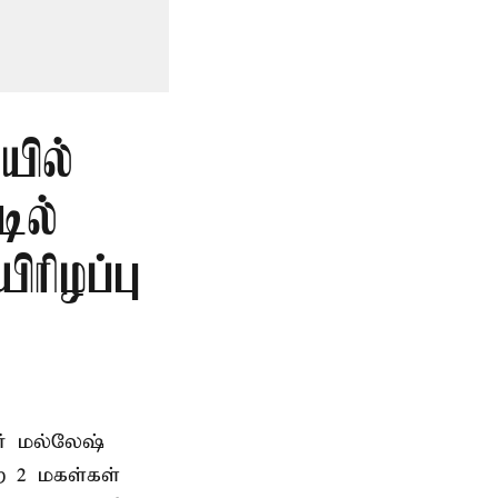
ில்
டில்
ிரிழப்பு
வர் மல்லேஷ்
ற 2 மகள்கள்