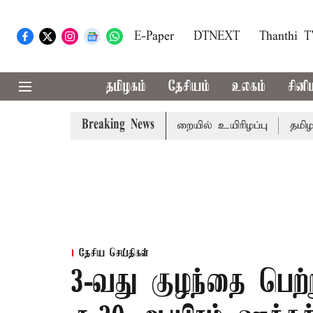
E-Paper
DTNEXT
Thanthi 
தமிழகம்
தேசியம்
உலகம்
சினி
Breaking News
ல் நில மோசடி: கைதானவர் சிறையில் உயிரிழப்பு
தமிழகத்தி
தேசிய செய்திகள்
3-வது குழந்தை பெற்ற