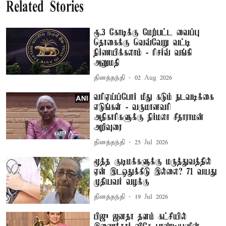
Related Stories
ரூ.3 கோடிக்கு மேற்பட்ட வைப்பு
தொகைக்கு வெவ்வேறு வட்டி
நிர்ணயிக்கலாம் - ரிசர்வ் வங்கி
அனுமதி
தினத்தந்தி
02 Aug 2026
வரிஏய்ப்போர் மீது கடும் நடவடிக்கை
எடுங்கள் - வருமானவரி
அதிகாரிகளுக்கு நிர்மலா சீதாராமன்
அறிவுரை
தினத்தந்தி
25 Jul 2026
மூத்த குடிமக்களுக்கு மருத்துவத்தில்
ஏன் இடஒதுக்கீடு இல்லை? 71 வயது
முதியவர் வழக்கு
தினத்தந்தி
19 Jul 2026
பிஜு ஜனதா தளம் கட்சியில்