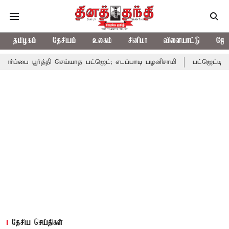
தமிழகம்
தேசியம்
உலகம்
சினிமா
விளையாட்டு
ஜோத
ூர்த்தி செய்யாத பட்ஜெட்; எடப்பாடி பழனிசாமி
பட்ஜெட்டில் தவெக அரசி
தேசிய செய்திகள்