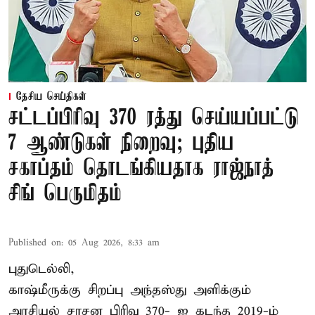
தேசிய செய்திகள்
சட்டப்பிரிவு 370 ரத்து செய்யப்பட்டு
7 ஆண்டுகள் நிறைவு; புதிய
சகாப்தம் தொடங்கியதாக ராஜ்நாத்
சிங் பெருமிதம்
Published on
:
05 Aug 2026, 8:33 am
புதுடெல்லி,
காஷ்மீருக்கு சிறப்பு அந்தஸ்து அளிக்கும்
அரசியல் சாசன பிரிவு 370- ஐ கடந்த 2019-ம்