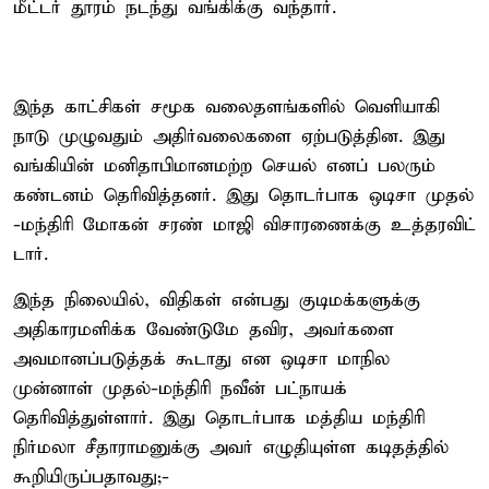
மீட்​டர் தூரம் நடந்து வங்​கிக்கு வந்தார்.
இந்​த காட்​சிகள் சமூக வலை​தளங்​களில் வெளி​யாகி
நாடு முழுவதும் அதிர்​வலைகளை ஏற்​படுத்​தின. இது
வங்கி​யின் மனிதாபி​மானமற்ற செயல் எனப் பலரும்
கண்​டனம் தெரிவித்தனர். இது தொடர்பாக ஒடிசா முதல்​
-மந்திரி மோகன் சரண் மாஜி விசா​ரணைக்கு உத்​தர​விட்​
டார்.
இந்த நிலையில், விதிகள் என்பது குடிமக்களுக்கு
அதிகாரமளிக்க வேண்டுமே தவிர, அவர்களை
அவமானப்படுத்தக் கூடாது என ஒடிசா மாநில
முன்னாள் முதல்-மந்திரி நவீன் பட்நாயக்
தெரிவித்துள்ளார். இது தொடர்பாக மத்திய மந்திரி
நிர்மலா சீதாராமனுக்கு அவர் எழுதியுள்ள கடிதத்தில்
கூறியிருப்பதாவது;-