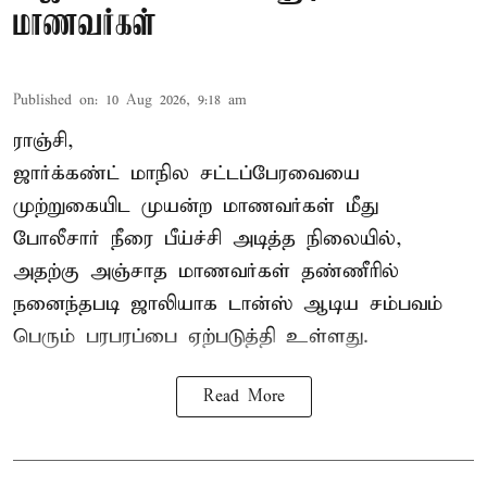
மாணவர்கள்
Published on
:
10 Aug 2026, 9:18 am
ராஞ்சி,
ஜார்க்கண்ட்
மாநில சட்டப்பேரவையை
முற்றுகையிட முயன்ற மாணவர்கள் மீது
போலீசார் நீரை பீய்ச்சி அடித்த நிலையில்,
அதற்கு அஞ்சாத மாணவர்கள் தண்ணீரில்
நனைந்தபடி ஜாலியாக டான்ஸ் ஆடிய சம்பவம்
பெரும் பரபரப்பை ஏற்படுத்தி உள்ளது.
Read More