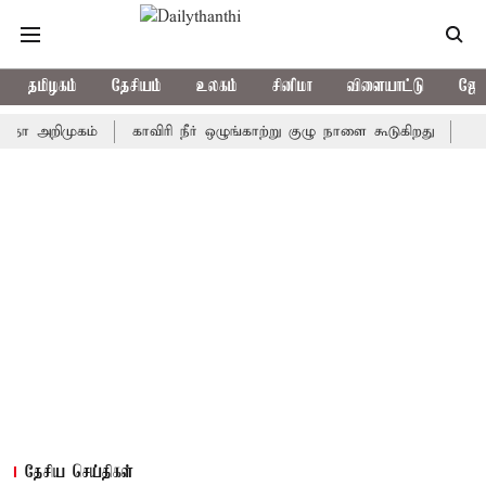
தமிழகம்
தேசியம்
உலகம்
சினிமா
விளையாட்டு
ஜோத
றிமுகம்
காவிரி நீர் ஒழுங்காற்று குழு நாளை கூடுகிறது
ஒரு தேர்
தேசிய செய்திகள்