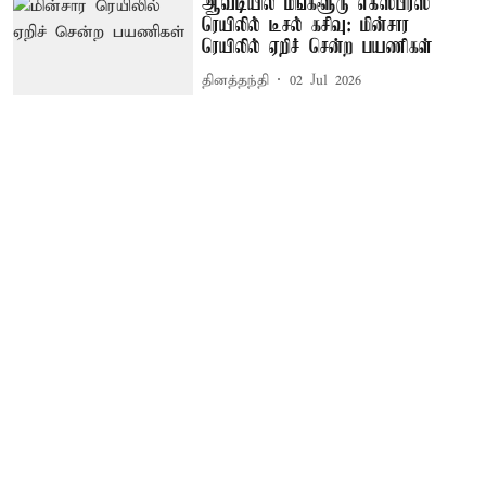
ஆவடியில் மங்களூரு எக்ஸ்பிரஸ்
ரெயிலில் டீசல் கசிவு: மின்சார
ரெயிலில் ஏறிச் சென்ற பயணிகள்
தினத்தந்தி
02 Jul 2026