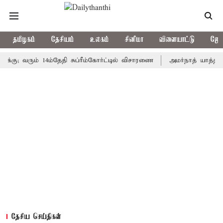
தமிழகம்
தேசியம்
உலகம்
சினிமா
விளையாட்டு
ஜோத
வரும் 14ம்தேதி சுப்ரீம்கோர்ட்டில் விசாரணை
அமர்நாத் யாத்திரை தற்க
தேசிய செய்திகள்