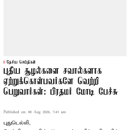
தேசிய செய்திகள்
புதிய சூழல்களை சவால்களாக
ஏற்றுக்கொள்பவர்களே வெற்றி
பெறுவார்கள்: பிரதமர் மோடி பேச்சு
Published on
:
08 Aug 2026, 7:43 am
புதுடெல்லி,