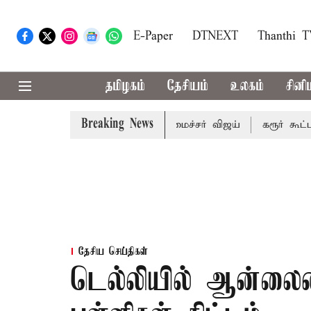
E-Paper
DTNEXT
Thanthi 
தமிழகம்
தேசியம்
உலகம்
சினி
Breaking News
றுவரையறை பாதிக்கும்: முதல்-அமைச்சர் விஜய்
கரூர் கூட்டநெரி
தேசிய செய்திகள்
டெல்லியில் ஆன்லைன்