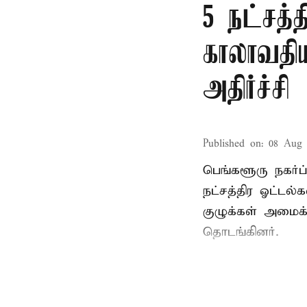
5 நட்சத்
காலாவதி
அதிர்ச்சி
Published on
:
08 Aug 
பெங்களூரு நகர்ப்
நட்சத்திர ஓட்ட
குழுக்கள் அமைக
தொடங்கினர்.