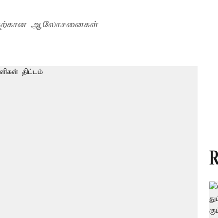
ுவதற்கான ஆலோசனைகள்
R