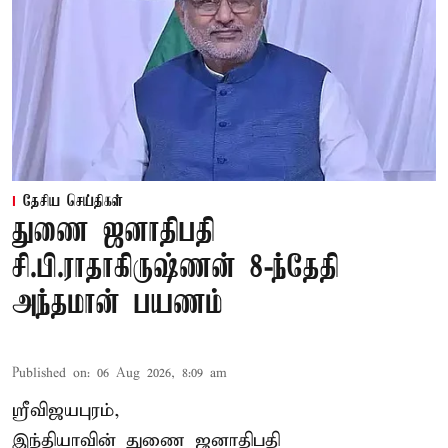
தேசிய செய்திகள்
துணை ஜனாதிபதி
சி.பி.ராதாகிருஷ்ணன் 8-ந்தேதி
அந்தமான் பயணம்
Published on
:
06 Aug 2026, 8:09 am
ஸ்ரீவிஜயபுரம்,
இந்தியாவின் துணை ஜனாதிபதி