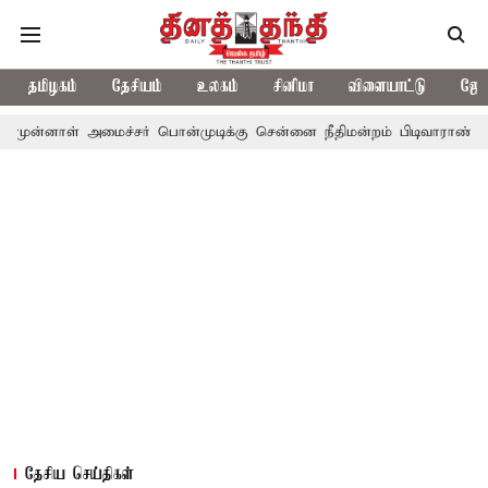
தமிழகம்
தேசியம்
உலகம்
சினிமா
விளையாட்டு
ஜோத
அமைச்சர் பொன்முடிக்கு சென்னை நீதிமன்றம் பிடிவாராண்ட்
தொலைநோக
தேசிய செய்திகள்