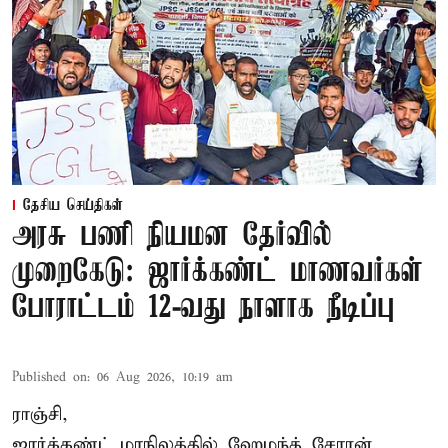
தேசிய செய்திகள்
அரசு பணி நியமன தேர்வில்
முறைகேடு: ஜார்க்கண்ட் மாணவர்கள்
போராட்டம் 12-வது நாளாக நீடிப்பு
Published on
:
06 Aug 2026, 10:19 am
ராஞ்சி,
ஜார்க்கண்ட் மாநிலத்தில் ஹேமந்த் சோரன்