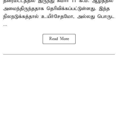
தரைமட்டத்தில் இருந்து சுமார் 11 கி.மீ. ஆழத்தில்
அமைந்திருந்ததாக தெரிவிக்கப்பட்டுள்ளது. இந்த
நிலநடுக்கத்தால் உயிர்சேதமோ, அல்லது பொருட
...
Read More