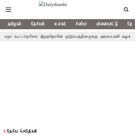
தமிழகம்
தேசியம்
உலகம்
சினிமா
விளையாட்டு
ஜோத
 கூட்டநெரிசல்: இறந்தோரின் குடும்பத்தினருக்கு அரசுப்பணி வழக்கு; வரும் 
தேசிய செய்திகள்