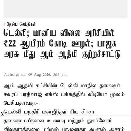
தேசிய செய்திகள்
டெல்லி; மானிய விலை அரிசியில்
₹22 ஆயிரம் கோடி ஊழல்; பாஜக
அரசு மீது ஆம் ஆத்மி குற்றச்சாட்டு
Published on
:
09 Aug 2026, 3:16 pm
ஆம் ஆத்மி கட்சியின் டெல்லி மாநில தலைவர்
சவுரப் பரத்வாஜ் எக்ஸ் பக்கத்தில் வீடியோ மூலம்
பேசியதாவது:-
டெல்லி மந்திரி மன்ஜிந்தர் சிங் சிர்சா
X
தலைமையிலான உணவு மற்றும் நுகர்வோர்
விவகாரத்துறை மற்றும் பா.ஜனதா ஆளும் அசாம்