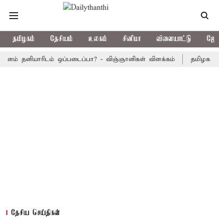
தமிழகம்
தேசியம்
உலகம்
சினிமா
விளையாட்டு
ஜோத
தனியாரிடம் ஒப்படைப்பா? - விஞ்ஞானிகள் விளக்கம்
தமிழக அரசு பஸ்க
தேசிய செய்திகள்