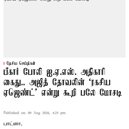
தேசிய செய்திகள்
பீகார் போலி ஐ.ஏ.எஸ். அதிகாரி
கைது.. அஜித் தோவலின் ‘ரகசிய
ஏஜெண்ட்’ என்று கூறி பலே மோசடி
Published on
:
09 Aug 2026, 4:25 pm
பாட்னா,