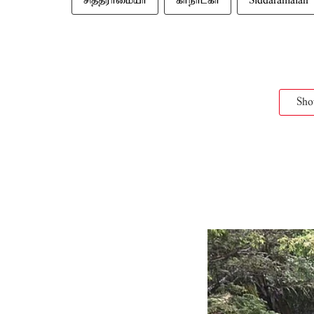
சித்தராமையா
கர்நாடகா
Siddaramaiah
Sh