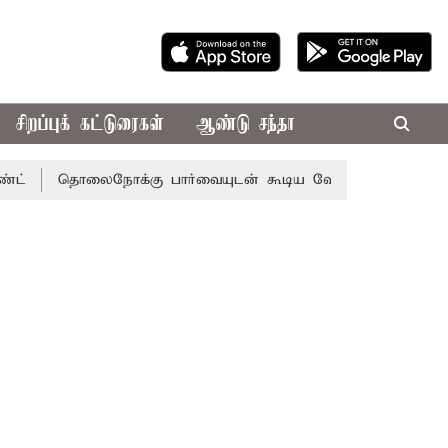
சிறப்புக் கட்டுரைகள்
ஆண்டு சந்தா
ொலைநோக்கு பார்வையுடன் கூடிய வேளாண் பட்ஜெட்: முதல்-அமை