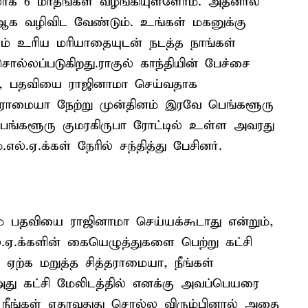
க 6 மாதங்கள் வழங்கியுள்ளோம். அதனால்
ிரி ஆக வழிவிட வேண்டும். உங்கள் மகனுக்கு
் உரிய மரியாதையுடன் நடத்த நாங்கள்
்லப்படுகிறது.ராகுல் காந்தியின் பேச்சை
ா, பதவியை ராஜினாமா செய்வதாக
்தராமையா நேற்று முன்தினம் இரவே பெங்களூரு
 பெங்களூரு குமரகிருபா ரோட்டில் உள்ள அவரது
.எல்.ஏ.க்கள் நேரில் சந்தித்து பேசினர்.
் பதவியை ராஜினாமா செய்யக்கூடாது என்றும்,
.ஏ.க்களின் கையெழுத்துகளை பெற்று கட்சி
ஏற்க மறுத்த சித்தராமையா, நீங்கள்
து கட்சி மேலிடத்தில் எனக்கு அவப்பெயரை
ா, நீங்கள் ஏதாவதுது சொல்ல விரும்பினால் அதை