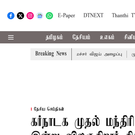
E-Paper
DTNEXT
Thanthi 
தமிழகம்
தேசியம்
உலகம்
சினி
Breaking News
் கூட்டத்துக்கு முதல்-அமைச்சர் விஜய் அழைப்பு
முன்னாள் 
தேசிய செய்திகள்
கர்நாடக முதல் மந்திர