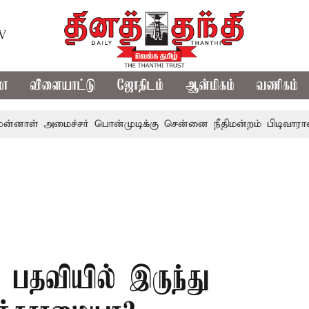
TV
மா
விளையாட்டு
ஜோதிடம்
ஆன்மிகம்
வணிகம்
அமைச்சர் பொன்முடிக்கு சென்னை நீதிமன்றம் பிடிவாராண்ட்
த
ி பதவியில் இருந்து