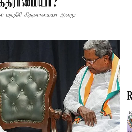
ித்தராமையா?
ல்-மந்திரி சித்தராமையா இன்று
R