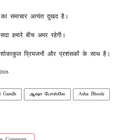
का समाचार अत्यंत दुखद है।
सदा हमारे बीच अमर रहेगी।
े शोकाकुल प्रियजनों और प्रशंसकों के साथ है।
 2026
l Gandh
ஆஷா போஸ்லே
Asha Bhosle
ow Comments