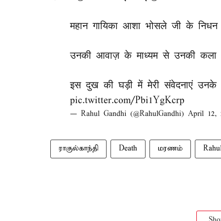
महान गायिका आशा भोसले जी के निधन 
उनकी आवाज़ के माध्यम से उनकी कला 
इस दुख की घड़ी में मेरी संवेदनाएं उनक
pic.twitter.com/Pbi1YgKcrp
— Rahul Gandhi (@RahulGandhi)
April 12,
ராகுல்காந்தி
Death
மரணம்
Rahu
Sh