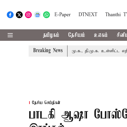
E-Paper
DTNEXT
Thanthi 
தமிழகம்
தேசியம்
உலகம்
சினி
Breaking News
ம்.பி.க்கள் கூட்டம்: அ.தி.மு.க., தி.மு.க. உள்ளிட்ட எதிர்க்கட்
தேசிய செய்திகள்
பாடகி ஆஷா போஸ்லே 