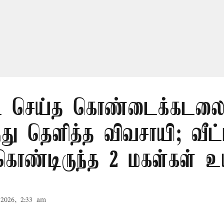
 செய்த கொண்டைக்கடலைய
ந்து தெளித்த விவசாயி; வீட்
 கொண்டிருந்த 2 மகள்கள் உய
2026, 2:33 am