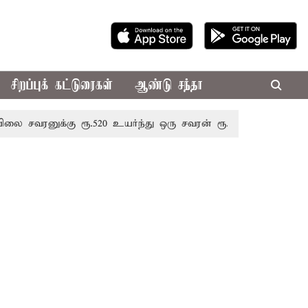
சிறப்புக் கட்டுரைகள்
ஆண்டு சந்தா
னுக்கு ரூ.520 உயர்ந்து ஒரு சவரன் ரூ.1,11,720க்கு விற்பனை