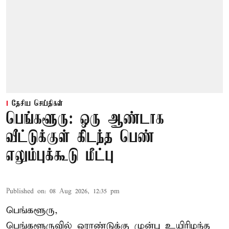
தேசிய செய்திகள்
பெங்களூரு: ஒரு ஆண்டாக
வீட்டுக்குள் கிடந்த பெண்
எலும்புக்கூடு மீட்பு
Published on
:
08 Aug 2026, 12:35 pm
பெங்களூரு,
பெங்களூருவில் ஓராண்டுக்கு முன்பு உயிரிழந்த