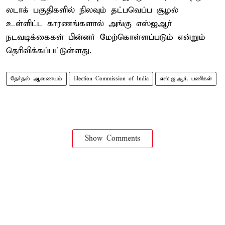
லடாக் பகுதிகளில் நிலவும் தட்பவெப்ப சூழல்
உள்ளிட்ட காரணங்களால் அங்கு எஸ்ஐஆர்
நடவடிக்கைகள் பின்னர் மேற்கொள்ளப்படும் என்றும்
தெரிவிக்கப்பட்டுள்ளது.
தேர்தல் ஆணையம்
Election Commission of India
எஸ்.ஐ.ஆர். பணிகள்
Show Comments