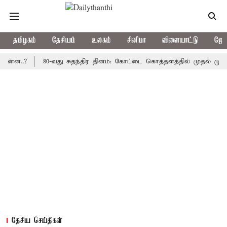
தமிழகம்
தேசியம்
உலகம்
சினிமா
விளையாட்டு
ஜோத
?
80-வது சுதந்திர தினம்: கோட்டை கொத்தளத்தில் முதல் முறையாக த
தேசிய செய்திகள்