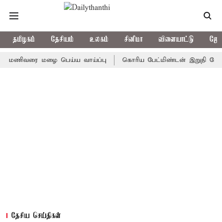
தமிழகம்
தேசியம்
உலகம்
சினிமா
விளையாட்டு
ஜோத
ிவரை மழை பெய்ய வாய்ப்பு
கொரிய பேட்மிண்டன் இறுதி போட்டி; இந்
தேசிய செய்திகள்