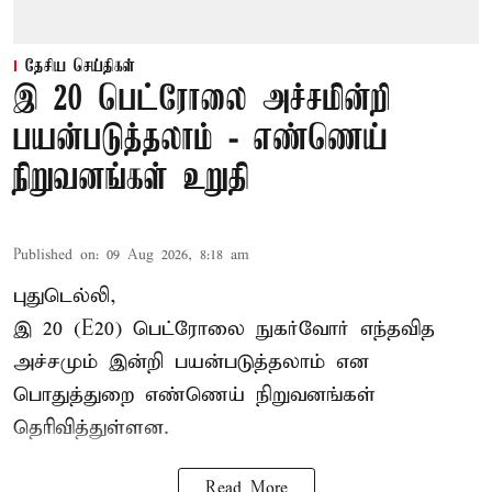
தேசிய செய்திகள்
இ 20 பெட்ரோலை அச்சமின்றி
பயன்படுத்தலாம் - எண்ணெய்
நிறுவனங்கள் உறுதி
Published on
:
09 Aug 2026, 8:18 am
புதுடெல்லி,
இ 20 (E20) பெட்ரோலை நுகர்வோர் எந்தவித
அச்சமும் இன்றி பயன்படுத்தலாம் என
பொதுத்துறை எண்ணெய் நிறுவனங்கள்
தெரிவித்துள்ளன.
Read More