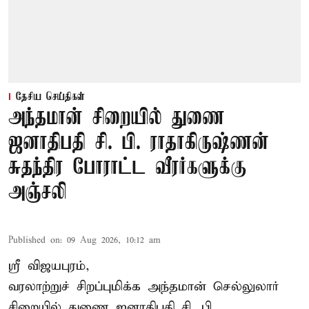
தேசிய செய்திகள்
அந்தமான் சிறையில் துணை
ஜனாதிபதி சி. பி. ராதாகிருஷ்ணன்
சுதந்திர போராட்ட வீரர்களுக்கு
அஞ்சலி
Published on
:
09 Aug 2026, 10:12 am
ஸ்ரீ விஜயபுரம்,
வரலாற்றுச் சிறப்புமிக்க அந்தமான் செல்லுலார்
சிறையில் துணை ஜனாதிபதி
சி. பி.