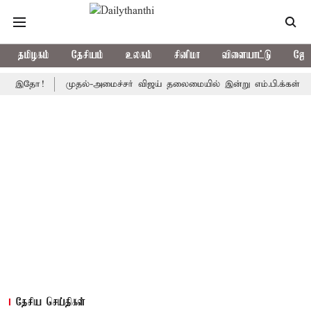
தமிழகம்
தேசியம்
உலகம்
சினிமா
விளையாட்டு
ஜோத
தோ!
முதல்-அமைச்சர் விஜய் தலைமையில் இன்று எம்.பி.க்கள் கூட்டம்: அ.த
தேசிய செய்திகள்