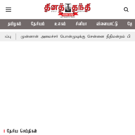
தமிழகம்
தேசியம்
உலகம்
சினிமா
விளையாட்டு
ஜோத
ுன்னாள் அமைச்சர் பொன்முடிக்கு சென்னை நீதிமன்றம் பிடிவாராண்ட்
தேசிய செய்திகள்