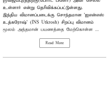
ஸ்ரீவிஜயபுரத்திற்கு(போர்ட் பிளேர்) அவர் செல்ல
உள்ளார் என்று தெரிவிக்கப்பட்டுள்ளது.
இந்திய விமானப்படைக்கு சொந்தமான 'ஐஎன்எஸ்
உத்கரோஷ்' (INS Utkrosh) சிறப்பு விமானம்
மூலம் அந்தமான் பயணத்தை மேற்கொள்ள ...
Read More