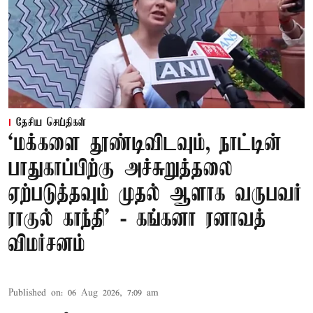
தேசிய செய்திகள்
‘மக்களை தூண்டிவிடவும், நாட்டின்
பாதுகாப்பிற்கு அச்சுறுத்தலை
ஏற்படுத்தவும் முதல் ஆளாக வருபவர்
ராகுல் காந்தி’ - கங்கனா ரனாவத்
விமர்சனம்
Published on
:
06 Aug 2026, 7:09 am