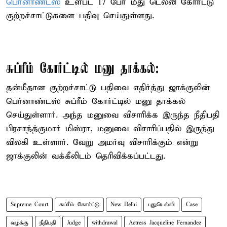
பெர்னாண்டஸ்
உள்பட 17 பேர் மீது டெல்லி கோர்ட்டு
குற்றச்சாட்டுகளை பதிவு செய்துள்ளது.
சுப்ரீம் கோர்ட்டில் மனு தாக்கல்:
தன்மீதான குற்றச்சாட்டு பதிவை எதிர்த்து ஜாக்குலின்
பெர்னாண்டஸ் சுப்ரீம் கோர்ட்டில் மனு தாக்கல்
செய்துள்ளார். அந்த மனுவை விசாரிக்க இருந்த நீதிபதி
பிரசாந்த்குமார் மிஸ்ரா, மனுவை விசாரிப்பதில் இருந்து
விலகி உள்ளார். வேறு அமர்வு விசாரிக்கும் என்று
ஜாக்குலின் வக்கீலிடம் தெரிவிக்கப்பட்டது.
Supreme Court
சுப்ரீம் கோர்ட்டு
New Delhi
புதுடெல்லி
Case
வழக்கு
நீதிபதி
Judge
withdrawal
Actress Jacqueline Fernandez