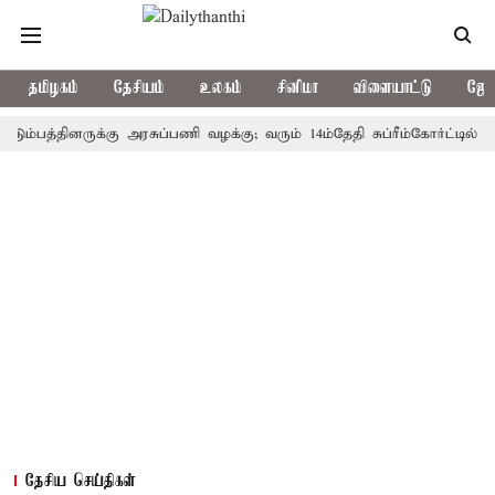
தமிழகம்
தேசியம்
உலகம்
சினிமா
விளையாட்டு
ஜோத
த்தினருக்கு அரசுப்பணி வழக்கு; வரும் 14ம்தேதி சுப்ரீம்கோர்ட்டில் விசார
தேசிய செய்திகள்