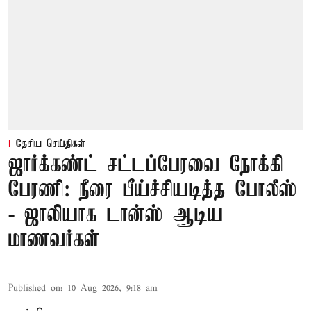
தேசிய செய்திகள்
ஜார்க்கண்ட் சட்டப்பேரவை நோக்கி
பேரணி: நீரை பீய்ச்சியடித்த போலீஸ்
- ஜாலியாக டான்ஸ் ஆடிய
மாணவர்கள்
Published on
:
10 Aug 2026, 9:18 am