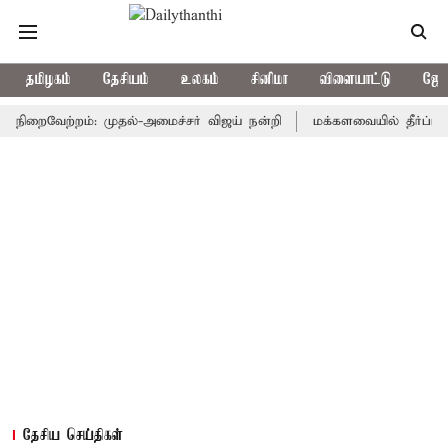
தமிழகம்
தேசியம்
உலகம்
சினிமா
விளையாட்டு
ஜோத
ைவேற்றம்: முதல்-அமைச்சர் விஜய் நன்றி
மக்களவையில் தீர்ப்பாய சீர்
தேசிய செய்திகள்