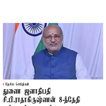
தேசிய செய்திகள்
துணை ஜனாதிபதி
சி.பி.ராதாகிருஷ்ணன் 8-ந்தேதி