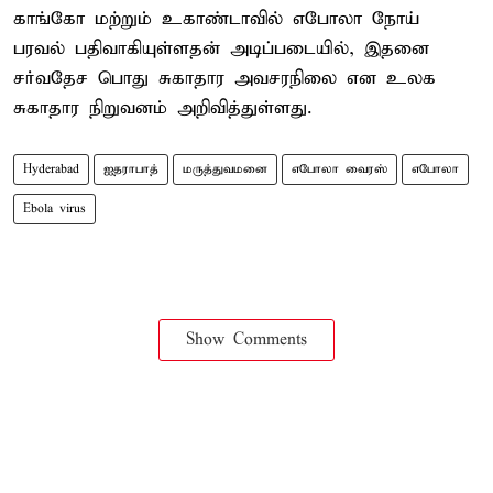
காங்கோ மற்றும் உகாண்டாவில் எபோலா நோய்
பரவல் பதிவாகியுள்ளதன் அடிப்படையில், இதனை
சர்வதேச பொது சுகாதார அவசரநிலை என உலக
சுகாதார நிறுவனம் அறிவித்துள்ளது.
Hyderabad
ஐதராபாத்
மருத்துவமனை
எபோலா வைரஸ்
எபோலா
Ebola virus
Show Comments