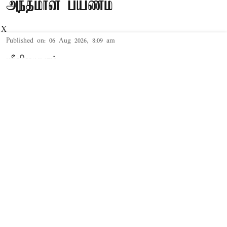
அந்தமான் பயணம்
X
Published on
:
06 Aug 2026, 8:09 am
ஸ்ரீவிஜயபுரம்,
இந்தியாவின் துணை ஜனாதிபதி
சி.பி.ராதாகிருஷ்ணன், 2 நாட்கள் சுற்றுப்பயணமாக
அந்தமான் மற்றும் நிக்கோபார் தீவுகளுக்கு
செல்ல உள்ளார். இதற்காக வரும் ஆகஸ்ட் 8-
ந்தேதி அந்தமான் தலைநகர்
ஸ்ரீவிஜயபுரத்திற்கு(போர்ட் பிளேர்) அவர் செல்ல
உள்ளார் என்று தெரிவிக்கப்பட்டுள்ளது.
இந்திய விமானப்படைக்கு சொந்தமான 'ஐஎன்எஸ்
உத்கரோஷ்' (INS Utkrosh) சிறப்பு விமானம்
மூலம் அந்தமான் பயணத்தை மேற்கொள்ள ...