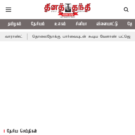
தமிழகம்
தேசியம்
உலகம்
சினிமா
விளையாட்டு
ஜோத
்
தொலைநோக்கு பார்வையுடன் கூடிய வேளாண் பட்ஜெட்: முதல்-அமைச
தேசிய செய்திகள்