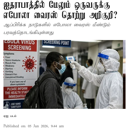
ஐதராபாத்தில் மேலும் ஒருவருக்கு
எபோலா வைரஸ் தொற்று அறிகுறி?
ஆப்பிரிக்க நாடுகளில் எபோலா வைரஸ் மீண்டும்
பரவத்தொடங்கியுள்ளது
ஏஐ படம்
Published on
:
05 Jun 2026, 9:44 am