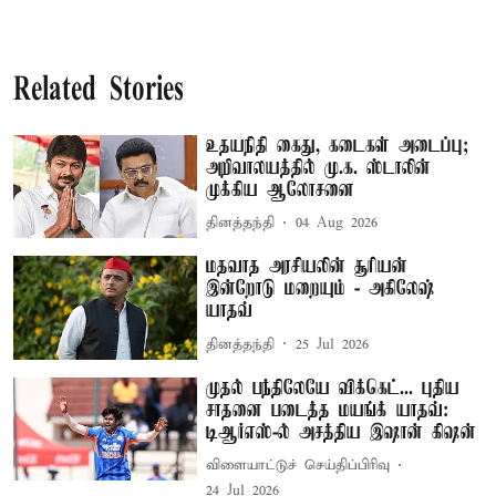
Related Stories
உதயநிதி கைது, கடைகள் அடைப்பு;
அறிவாலயத்தில் மு.க. ஸ்டாலின்
முக்கிய ஆலோசனை
தினத்தந்தி
04 Aug 2026
மதவாத அரசியலின் சூரியன்
இன்றோடு மறையும் - அகிலேஷ்
யாதவ்
தினத்தந்தி
25 Jul 2026
முதல் பந்திலேயே விக்கெட்... புதிய
சாதனை படைத்த மயங்க் யாதவ்:
டிஆர்எஸ்-ல் அசத்திய இஷான் கிஷன்
விளையாட்டுச் செய்திப்பிரிவு
24 Jul 2026