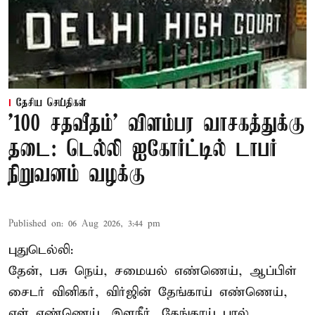
தேசிய செய்திகள்
'100 சதவீதம்' விளம்பர வாசகத்துக்கு
தடை: டெல்லி ஐகோர்ட்டில் டாபர்
நிறுவனம் வழக்கு
Published on
:
06 Aug 2026, 3:44 pm
புதுடெல்லி:
தேன், பசு நெய், சமையல் எண்ணெய், ஆப்பிள்
சைடர் வினிகர், விர்ஜின் தேங்காய் எண்ணெய்,
எள் எண்ணெய், இளநீர், தேங்காய் பால்