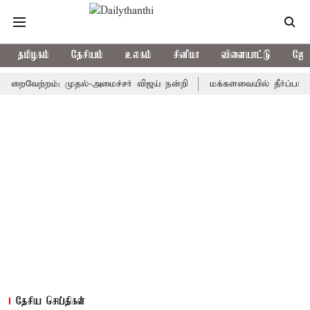
தமிழகம்
தேசியம்
உலகம்
சினிமா
விளையாட்டு
ஜோத
வேற்றம்: முதல்-அமைச்சர் விஜய் நன்றி
மக்களவையில் தீர்ப்பாய சீர்த
தேசிய செய்திகள்