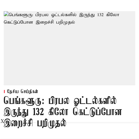
தேசிய செய்திகள்
பெங்களூரு: பிரபல ஓட்டல்களில்
இருந்து 132 கிலோ கெட்டுப்போன
இறைச்சி பறிமுதல்
X