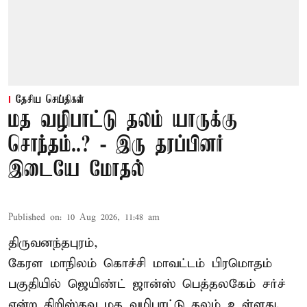
தேசிய செய்திகள்
மத வழிபாட்டு தலம் யாருக்கு
சொந்தம்..? - இரு தரப்பினர்
இடையே மோதல்
Published on
:
10 Aug 2026, 11:48 am
திருவனந்தபுரம்,
கேரள மாநிலம்
கொச்சி
மாவட்டம் பிரமொதம்
பகுதியில் ஜெயிண்ட் ஜான்ஸ் பெத்தலகேம் சர்ச்
என்ற கிறிஸ்தவ மத வழிபாட்டு தலம் உள்ளது.