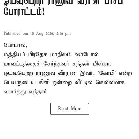
ஓய்வுபெற்ற ராணுவ வீரரின் பாசப்
போராட்டம்!
Published on
:
10 Aug 2026, 2:16 pm
போபால்,
மத்தியப் பிரதேச
மாநிலம் ஷாடோல்
மாவட்டத்தைச் சேர்ந்தவர் சந்தன் மிஸ்ரா.
ஓய்வுபெற்ற ராணுவ வீரரான இவர், ‘கோபி’ என்ற
பெயருடைய கிளி ஒன்றை வீட்டில் செல்லமாக
வளர்த்து வந்தார்.
Read More