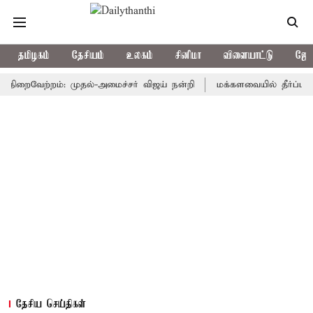
தமிழகம்
தேசியம்
உலகம்
சினிமா
விளையாட்டு
ஜோத
றைவேற்றம்: முதல்-அமைச்சர் விஜய் நன்றி
மக்களவையில் தீர்ப்பாய சீர்
தேசிய செய்திகள்