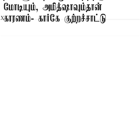
மோடியும், அமித்ஷாவும்தான்
காரணம்- கார்கே குற்றச்சாட்டு
X
Published on
:
10 Aug 2026, 8:26 am
புதுடெல்லி,
நாடாளுமன்றம் செயல்படாததற்கு அரசாங்கமும்,
மோடி ஜியும், உள்துறை மந்திரியும்தான் காரணம்
என காங்கிரஸ் தலைவர் மல்லிகார்ஜுன் கார்கே
கூறியுள்ளார்.
Read More