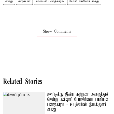
கைது
கர்நாடகா
பாலியல் பலாத்காரம்
போலி சாமியார் கைது
Show Comments
Related Stories
ஊட்டிக்கு இன்ப சுற்றுலா அழைத்துச்
சென்று கல்லூரி பேராசிரியை பாலியல்
பலாத்காரம் - உடற்கல்வி இயக்குனர்
கைது