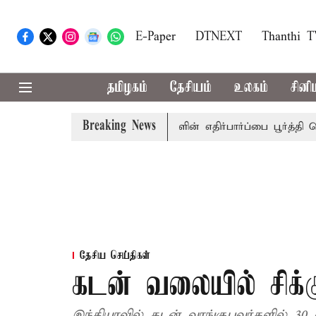
E-Paper
DTNEXT
Thanthi 
தமிழகம்
தேசியம்
உலகம்
சினி
Breaking News
ஜே.சி.டி.பிரபாகர்
மக்களின் எதிர்பார்ப்பை பூர்த்தி செய்யாத
தேசிய செய்திகள்
கடன் வலையில் சிக
இந்தியாவில் கடன் வாங்குபவர்களில் 