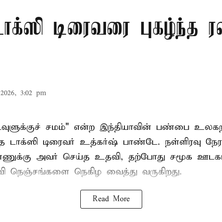
ாக்ஸி டிரைவரை புகழ்ந்த 
2026, 3:02 pm
கடவுளுக்குச் சமம்" என்ற இந்தியாவின் பண்பை உலகற
த டாக்ஸி டிரைவர் உத்கர்ஷ் பாண்டே. நள்ளிரவு நேரத
்ணுக்கு அவர் செய்த உதவி, தற்போது சமூக ஊடகங
பரவி நெஞ்சங்களை நெகிழ வைத்து வருகிறது.
Read More