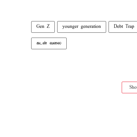
Gen Z
younger generation
Debt Trap
கடன் வலை
Sh