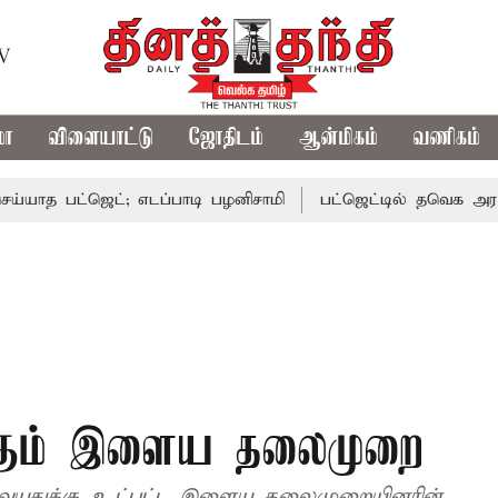
TV
மா
விளையாட்டு
ஜோதிடம்
ஆன்மிகம்
வணிகம்
 பட்ஜெட்; எடப்பாடி பழனிசாமி
பட்ஜெட்டில் தவெக அரசின் வாக
்கும் இளைய தலைமுறை
30 வயதுக்கு உட்பட்ட இளைய தலைமுறையினரின்