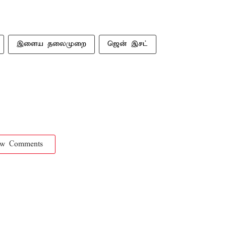
இளைய தலைமுறை
ஜென் இசட்
ow Comments