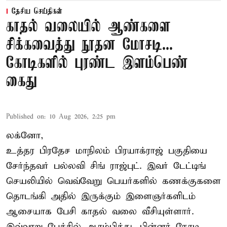
தேசிய செய்திகள்
காதல் வலையில் ஆண்களை
சிக்கவைத்து நூதன மோசடி...
கோடிகளில் புரண்ட இளம்பெண்
கைது
Published on
:
10 Aug 2026, 2:25 pm
லக்னோ,
உத்தர பிரதேச மாநிலம் பிரயாக்ராஜ் பகுதியை
சேர்ந்தவர் பல்லவி சிங் ராஜ்புட். இவர் டேட்டிங்
செயலியில் வெவ்வேறு பெயர்களில் கணக்குகளை
தொடங்கி அதில் இருக்கும் இளைஞர்களிடம்
ஆசையாக பேசி காதல் வலை வீசியுள்ளார்.
இவ்வாறு பேச்சில் ஆரம்பித்து, பின்னர் நேரடி