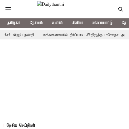
தமிழகம்
தேசியம்
உலகம்
சினிமா
விளையாட்டு
ஜோத
விஜய் நன்றி
மக்களவையில் தீர்ப்பாய சீர்திருத்த மசோதா அறிமுகம்
தேசிய செய்திகள்