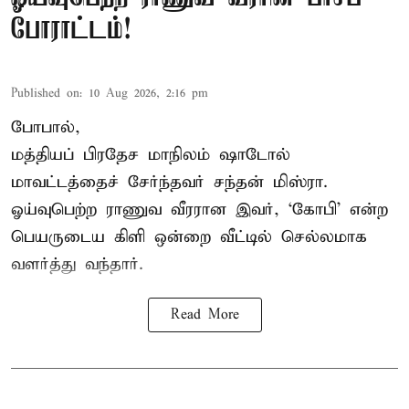
போராட்டம்!
Published on
:
10 Aug 2026, 2:16 pm
போபால்,
மத்தியப் பிரதேச
மாநிலம் ஷாடோல்
மாவட்டத்தைச் சேர்ந்தவர் சந்தன் மிஸ்ரா.
ஓய்வுபெற்ற ராணுவ வீரரான இவர், ‘கோபி’ என்ற
பெயருடைய கிளி ஒன்றை வீட்டில் செல்லமாக
வளர்த்து வந்தார்.
Read More