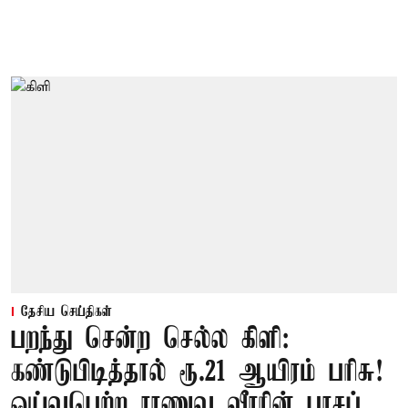
தேசிய செய்திகள்
பறந்து சென்ற செல்ல கிளி:
கண்டுபிடித்தால் ரூ.21 ஆயிரம் பரிசு!
ஓய்வுபெற்ற ராணுவ வீரரின் பாசப்