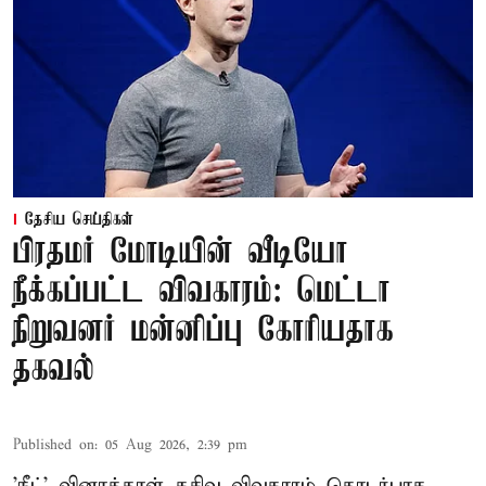
தேசிய செய்திகள்
பிரதமர் மோடியின் வீடியோ
நீக்கப்பட்ட விவகாரம்: மெட்டா
நிறுவனர் மன்னிப்பு கோரியதாக
தகவல்
Published on
:
05 Aug 2026, 2:39 pm
'நீட்' வினாத்தாள் கசிவு விவகாரம் தொடர்பாக