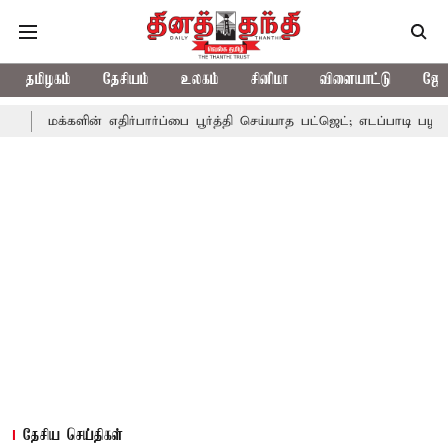
தமிழகம்
தேசியம்
உலகம்
சினிமா
விளையாட்டு
ஜோத
களின் எதிர்பார்ப்பை பூர்த்தி செய்யாத பட்ஜெட்; எடப்பாடி பழனிசாமி
ப
தேசிய செய்திகள்