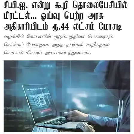
சி.பி.ஐ. என்று கூறி தொலைபேசியில்
மிரட்டல்... ஓய்வு பெற்ற அரசு
அதிகாரியிடம் ரூ.44 லட்சம் மோசடி
வழக்கில் கோபாலின் குடும்பத்தினர் பெயரையும்
சேர்க்கப் போவதாக அந்த நபர்கள் கூறியதால்
கோபால் மிகவும் அச்சமடைந்துள்ளார்.