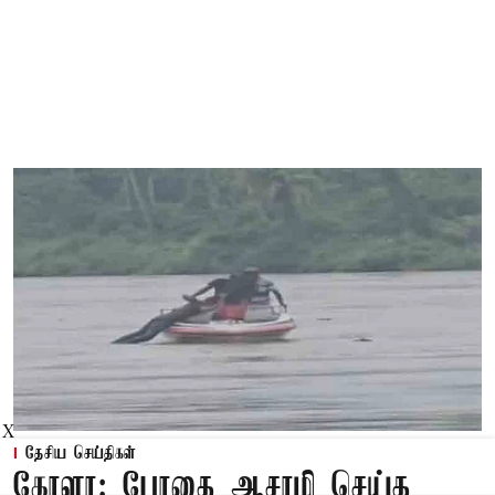
X
தேசிய செய்திகள்
கேரளா: போதை ஆசாமி செய்த