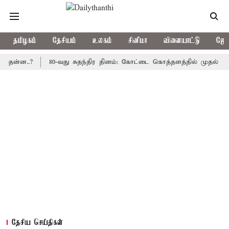
தமிழகம்
தேசியம்
உலகம்
சினிமா
விளையாட்டு
ஜோத
..?
80-வது சுதந்திர தினம்: கோட்டை கொத்தளத்தில் முதல் முறையாக 
தேசிய செய்திகள்