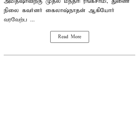
அமித்ஷாவிற்கு முதல் மந்திரி ரங்கசாமி, துணை
நிலை கவர்னர் கைலாஷ்நாதன் ஆகியோர்
வரவேற்ப ...
Read More