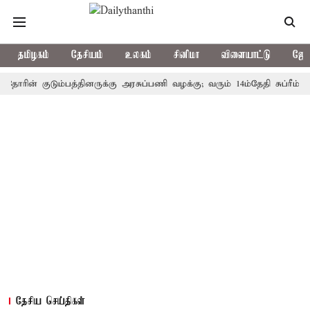
தமிழகம்
தேசியம்
உலகம்
சினிமா
விளையாட்டு
ஜோத
் குடும்பத்தினருக்கு அரசுப்பணி வழக்கு; வரும் 14ம்தேதி சுப்ரீம்கோர்ட்ட
தேசிய செய்திகள்