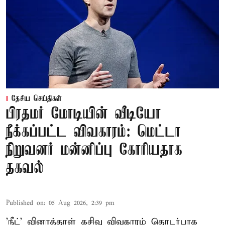
தேசிய செய்திகள்
பிரதமர் மோடியின் வீடியோ
நீக்கப்பட்ட விவகாரம்: மெட்டா
நிறுவனர் மன்னிப்பு கோரியதாக
தகவல்
Published on
:
05 Aug 2026, 2:39 pm
'நீட்' வினாத்தாள் கசிவு விவகாரம் தொடர்பாக