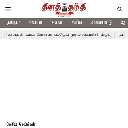
தமிழகம்
தேசியம்
உலகம்
சினிமா
விளையாட்டு
ஜோத
கூடிய வேளாண் பட்ஜெட்: முதல்-அமைச்சர் விஜய்
தமிழக அரசியலில்
தேசிய செய்திகள்