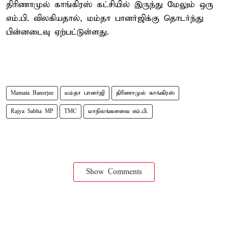
திரிணாமுல் காங்கிரஸ் கட்சியில் இருந்து மேலும் ஒரு
எம்.பி. விலகியதால், மம்தா பானர்ஜிக்கு தொடர்ந்து
பின்னடைவு ஏற்பட்டுள்ளது.
Mamata Banerjee
மம்தா பானர்ஜி
திரிணாமுல் காங்கிரஸ்
Rajya Sabha MP
TMC
மாநிலங்களவை எம்.பி.
Show Comments