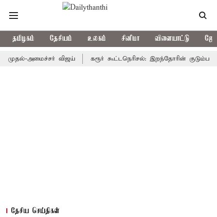
தமிழகம்
தேசியம்
உலகம்
சினிமா
விளையாட்டு
ஜோத
ல்-அமைச்சர் விஜய்
கரூர் கூட்டநெரிசல்: இறந்தோரின் குடும்பத்தினருக்
தேசிய செய்திகள்