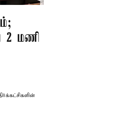
ம்;
வை 2 மணி
்க்கட்சிகளின்