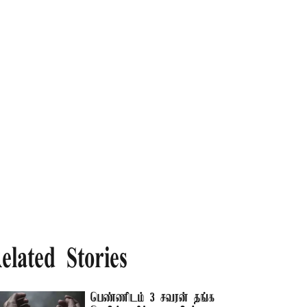
elated Stories
பெண்ணிடம் 3 சவரன் தங்க