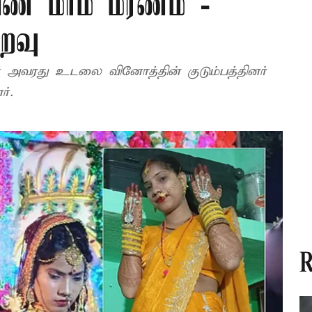
ெண் மர்ம மரணம் -
ைவு
ள் அவரது உடலை வினோத்தின் குடும்பத்தினர்
்.
R