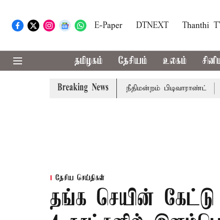
E-Paper
DTNEXT
Thanthi 
தமிழகம்
தேசியம்
உலகம்
சினி
Breaking News
ர் பொன்முடிக்கு சென்னை நீதிமன்றம் பிடிவாராண்ட்
தொலைநோ
தேசிய செய்திகள்
தங்க செயின் கேட்ட