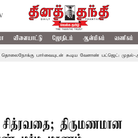
TV
மா
விளையாட்டு
ஜோதிடம்
ஆன்மிகம்
வணிகம்
க்கு பார்வையுடன் கூடிய வேளாண் பட்ஜெட்: முதல்-அமைச்சர்
ு சித்ரவதை; திருமணமான