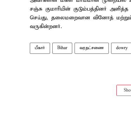
அவர்களின் மகள் மர்மமான முறையில் உய
சஞ்சு குமாரியின் குடும்பத்தினர் அளித்த
செய்து, தலைமறைவான வினோத் மற்றும் 
வருகின்றனர்.
பீகார்
Bihar
வரதட்சணை
dowry
Sh