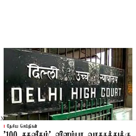
X
தேசிய செய்திகள்
'100 சதவீதம்' விளம்பர வாசகத்துக்கு