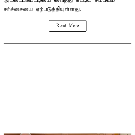
அட்டைப்பெட்டியை வைத்து கட்டிய சம்பவம்
சர்ச்சையை ஏற்படுத்தியுள்ளது.
Read More