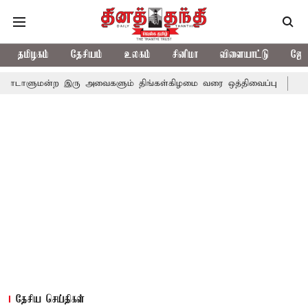
தமிழகம்
தேசியம்
உலகம்
சினிமா
விளையாட்டு
ஜோத
்ற இரு அவைகளும் திங்கள்கிழமை வரை ஒத்திவைப்பு
டாஸ்மாக் கடைகள
தேசிய செய்திகள்