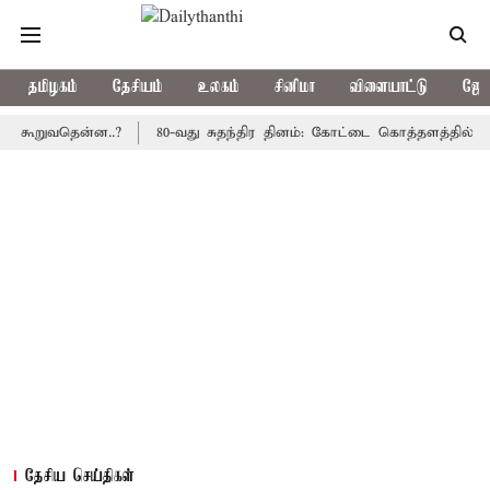
தமிழகம்
தேசியம்
உலகம்
சினிமா
விளையாட்டு
ஜோத
ுவதென்ன..?
80-வது சுதந்திர தினம்: கோட்டை கொத்தளத்தில் முதல் ம
தேசிய செய்திகள்