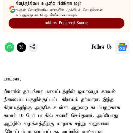
தினத்தந்தியை கூகுளில் பின்தொடரவும்
கூகுள் செய்திகளில் எங்களின் முக்கியச் செய்திகளை
உடனுக்குடன் பெற கிளிக் செய்யவும்.
Add as Preferred Source
Follow Us
பாட்னா,
பீகாரின் தர்பங்கா மாவட்டத்தின் ஜமால்பூர் காவல்
நிலையப் பகுதிக்குட்பட்ட கிராமம் தர்வாரா. இந்த
கிராமத்திற்கு அருகே உள்ள ஆற்றை கடப்பதற்காக
சுமார் 10 பேர் படகில் சவாரி செய்தனர். அப்போது
ஆற்றில் வழக்கத்திற்கு மாறாக சற்று வலுவான
நீரோட்டம் காணப்பட்டது. ஆற்றின் வலுவான