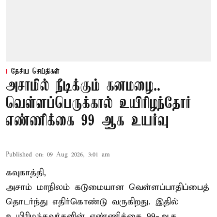
தேசிய செய்திகள்
அசாமில் நீடிக்கும் கனமழை..
வெள்ளப்பெருக்கால் உயிரிழந்தோர்
எண்ணிக்கை 99 ஆக உயர்வு
Published on
:
09 Aug 2026, 3:01 am
கவுகாத்தி,
அசாம்
மாநிலம் கடுமையான வெள்ளப்பாதிப்பைத்
தொடர்ந்து எதிர்கொண்டு வருகிறது. இதில்
உயிரிழந்தவர்களின் எண்ணிக்கை 99-ஆக