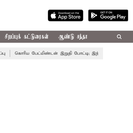
சிறப்புக் கட்டுரைகள்
ஆண்டு சந்தா
கொரிய பேட்மிண்டன் இறுதி போட்டி; இந்திய வீராங்கனை சாம்பி