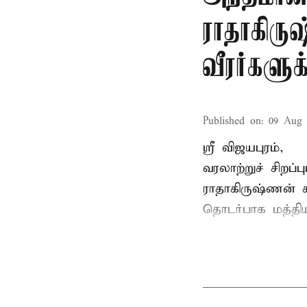
ராதாகிரு
வீரர்களு
Published on
:
09 Aug 
ஸ்ரீ விஜயபுரம்,
வரலாற்றுச் சிறப
ராதாகிருஷ்ணன்
ச
தொடர்பாக மத்திய 