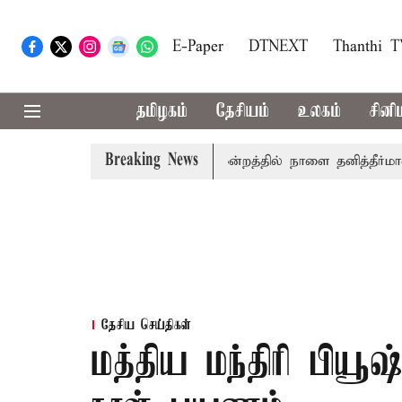
E-Paper
DTNEXT
Thanthi 
தமிழகம்
தேசியம்
உலகம்
சினி
Breaking News
ில் தமிழ்த்தாய் வாழ்த்து: சட்டமன்றத்தில் நாளை தனித்தீர்மானம்
தேசிய செய்திகள்
மத்திய மந்திரி பிய