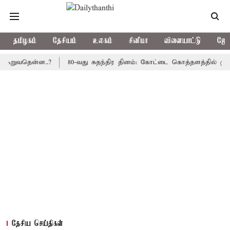
தமிழகம்
தேசியம்
உலகம்
சினிமா
விளையாட்டு
ஜோத
றுவதென்ன..?
80-வது சுதந்திர தினம்: கோட்டை கொத்தளத்தில் முதல் 
தேசிய செய்திகள்