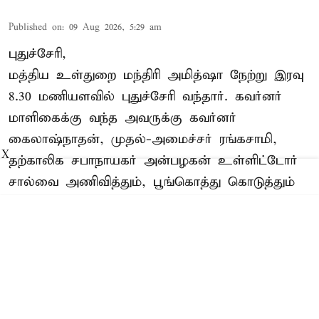
Published on
:
09 Aug 2026, 5:29 am
புதுச்சேரி,
மத்திய உள்துறை மந்திரி அமித்ஷா நேற்று இரவு
8.30 மணியளவில் புதுச்சேரி வந்தார். கவர்னர்
மாளிகைக்கு வந்த அவருக்கு கவர்னர்
கைலாஷ்நாதன், முதல்-அமைச்சர் ரங்கசாமி,
X
தற்காலிக சபாநாயகர் அன்பழகன் உள்ளிட்டோர்
சால்வை அணிவித்தும், பூங்கொத்து கொடுத்தும்
வரவேற்பு அளித்தனர். பின்னர் கவர்னர்
மாளிகையில் அமித்ஷா தங்கினார்.
இந்த நிலையில், கோரிமேடு போலீஸ்
மைதானத்தில் நடைபெற்ற நிகழ்ச்சியில் மத ...
Read More