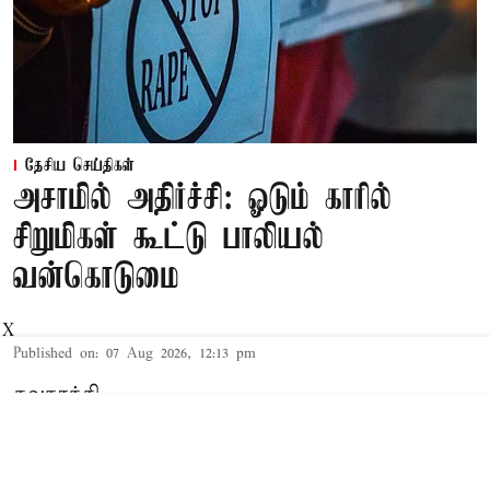
தேசிய செய்திகள்
அசாமில் அதிர்ச்சி: ஓடும் காரில்
சிறுமிகள் கூட்டு பாலியல்
வன்கொடுமை
X
Published on
:
07 Aug 2026, 12:13 pm
கவுகாத்தி,
அசாம்
மாநிலம் கூச்சர் மாவட்டத்தை சேர்ந்த
இளைஞர்கள் 3 பேர் காரில் கடந்த 3ம் தேதி