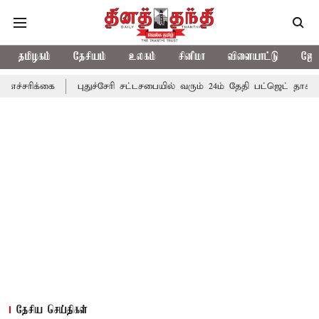
தமிழகம்
தேசியம்
உலகம்
சினிமா
விளையாட்டு
ஜோத
்கை
புதுச்சேரி சட்டசபையில் வரும் 24ம் தேதி பட்ஜெட் தாக்கல் செய்கி
தேசிய செய்திகள்