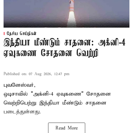
தேசிய செய்திகள்
இந்தியா மீண்டும் சாதனை: அக்னி-4
ஏவுகணை சோதனை வெற்றி
Published on
:
07 Aug 2026, 12:47 pm
புவனேஸ்வர்,
ஒடிசாவில் "அக்னி-4 ஏவுகணை" சோதனை
வெற்றிபெற்று இந்தியா மீண்டும் சாதனை
படைத்துள்ளது.
Read More