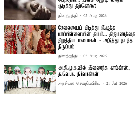
பெற்றோர்... இளம் ஜோடி விஷம்
குடித்து தற்கொலை
தினத்தந்தி
02 Aug 2026
சேலையைப் பிடித்து இழுத்த
மாப்பிள்ளையின் தம்பி... திருமணத்தை
நிறுத்திய மணமகள் - அடுத்து நடந்த
திருப்பம்
தினத்தந்தி
02 Aug 2026
அ.தி.மு.க.வில் இணைந்த காங்கிரஸ்,
த.வெ.க. நிர்வாகிகள்
அரசியல் செய்திப்பிரிவு
21 Jul 2026