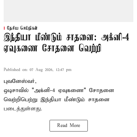
தேசிய செய்திகள்
இந்தியா மீண்டும் சாதனை: அக்னி-4
ஏவுகணை சோதனை வெற்றி
Published on
:
07 Aug 2026, 12:47 pm
புவனேஸ்வர்,
ஒடிசாவில் "அக்னி-4 ஏவுகணை" சோதனை
வெற்றிபெற்று இந்தியா மீண்டும் சாதனை
படைத்துள்ளது.
Read More