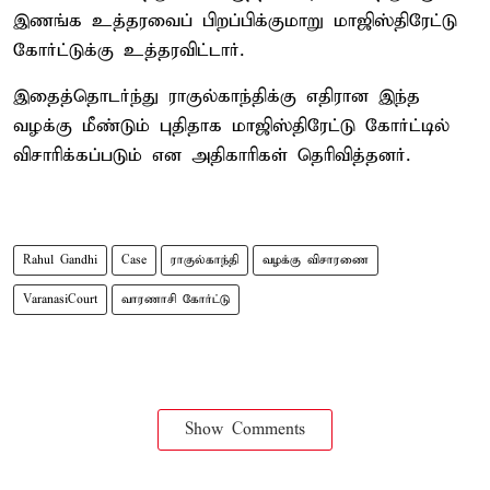
இணங்க உத்தரவைப் பிறப்பிக்குமாறு மாஜிஸ்திரேட்டு
கோர்ட்டுக்கு உத்தரவிட்டார்.
இதைத்தொடர்ந்து ராகுல்காந்திக்கு எதிரான இந்த
வழக்கு மீண்டும் புதிதாக மாஜிஸ்திரேட்டு கோர்ட்டில்
விசாரிக்கப்படும் என அதிகாரிகள் தெரிவித்தனர்.
Rahul Gandhi
Case
ராகுல்காந்தி
வழக்கு விசாரணை
VaranasiCourt
வாரணாசி கோர்ட்டு
Show Comments