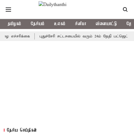
தமிழகம்
தேசியம்
உலகம்
சினிமா
விளையாட்டு
ஜோத
்சரிக்கை
புதுச்சேரி சட்டசபையில் வரும் 24ம் தேதி பட்ஜெட் தாக்கல் 
தேசிய செய்திகள்