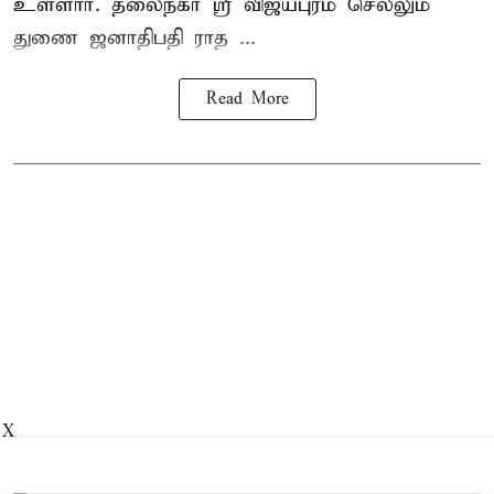
உள்ளார். தலைநகர் ஸ்ரீ விஜயபுரம் செல்லும்
துணை ஜனாதிபதி ராத ...
Read More
X