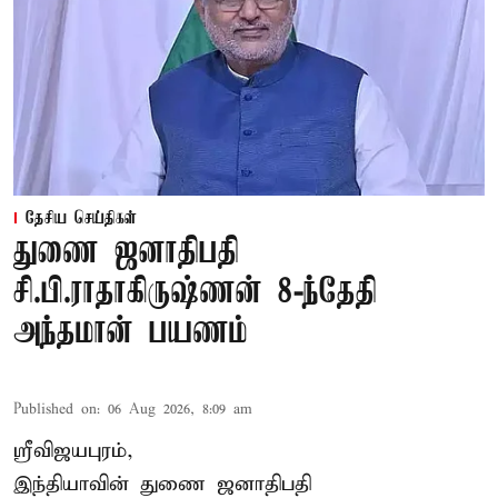
தேசிய செய்திகள்
துணை ஜனாதிபதி
சி.பி.ராதாகிருஷ்ணன் 8-ந்தேதி
அந்தமான் பயணம்
Published on
:
06 Aug 2026, 8:09 am
ஸ்ரீவிஜயபுரம்,
இந்தியாவின் துணை ஜனாதிபதி