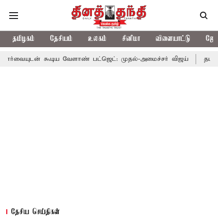
தமிழகம்
தேசியம்
உலகம்
சினிமா
விளையாட்டு
ஜோத
கூடிய வேளாண் பட்ஜெட்: முதல்-அமைச்சர் விஜய்
தமிழக அரசியலில்
தேசிய செய்திகள்