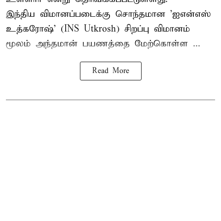
இந்திய விமானப்படைக்கு சொந்தமான 'ஐஎன்எஸ்
உத்கரோஷ்' (INS Utkrosh) சிறப்பு விமானம்
மூலம் அந்தமான் பயணத்தை மேற்கொள்ள ...
Read More