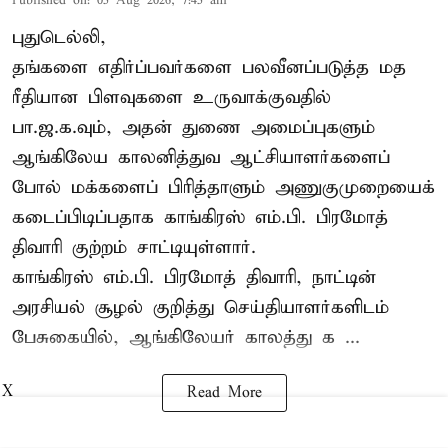
Published on
:
05 Aug 2026, 7:45 am
புதுடெல்லி,
தங்களை எதிர்ப்பவர்களை பலவீனப்படுத்த மத
ரீதியான பிளவுகளை உருவாக்குவதில்
பா.ஜ.க.வும், அதன் துணை அமைப்புகளும்
ஆங்கிலேய காலனித்துவ ஆட்சியாளர்களைப்
போல் மக்களைப் பிரித்தாளும் அணுகுமுறையைக்
கடைப்பிடிப்பதாக காங்கிரஸ் எம்.பி. பிரமோத்
திவாரி குற்றம் சாட்டியுள்ளார்.
காங்கிரஸ் எம்.பி. பிரமோத் திவாரி, நாட்டின்
அரசியல் சூழல் குறித்து செய்தியாளர்களிடம்
பேசுகையில், ஆங்கிலேயர் காலத்து க ...
X
Read More