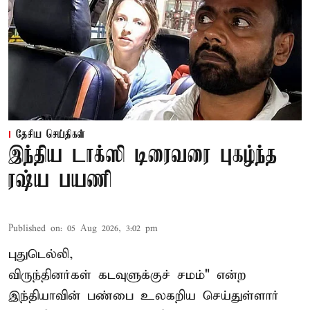
தேசிய செய்திகள்
இந்திய டாக்ஸி டிரைவரை புகழ்ந்த
ரஷ்ய பயணி
Published on
:
05 Aug 2026, 3:02 pm
புதுடெல்லி,
விருந்தினர்கள் கடவுளுக்குச் சமம்" என்ற
இந்தியாவின் பண்பை உலகறிய செய்துள்ளார்