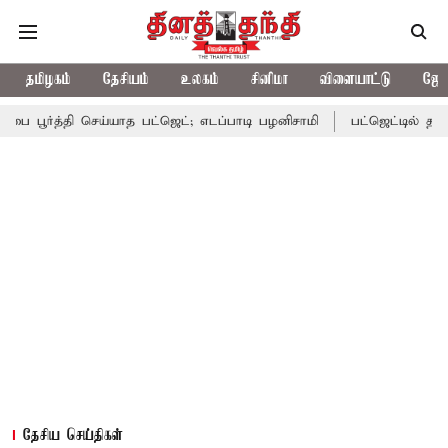
தமிழகம்
தேசியம்
உலகம்
சினிமா
விளையாட்டு
ஜோத
்தி செய்யாத பட்ஜெட்; எடப்பாடி பழனிசாமி
பட்ஜெட்டில் தவெக அரசின் 
தேசிய செய்திகள்