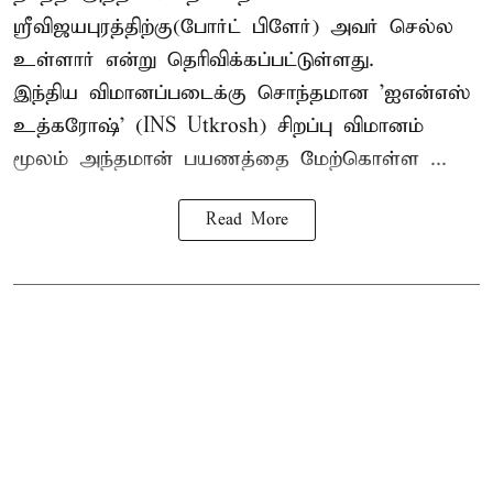
ஸ்ரீவிஜயபுரத்திற்கு(போர்ட் பிளேர்) அவர் செல்ல
உள்ளார் என்று தெரிவிக்கப்பட்டுள்ளது.
இந்திய விமானப்படைக்கு சொந்தமான 'ஐஎன்எஸ்
உத்கரோஷ்' (INS Utkrosh) சிறப்பு விமானம்
மூலம் அந்தமான் பயணத்தை மேற்கொள்ள ...
Read More