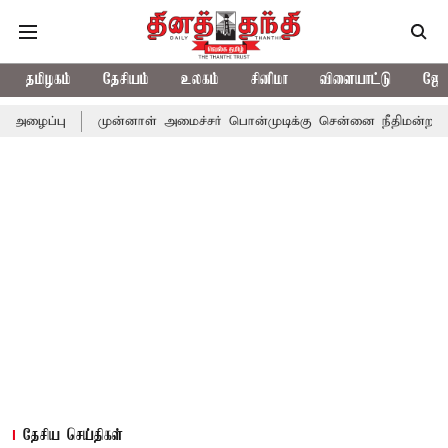
தமிழகம்
தேசியம்
உலகம்
சினிமா
விளையாட்டு
ஜோத
முன்னாள் அமைச்சர் பொன்முடிக்கு சென்னை நீதிமன்றம் பிடிவாராண்ட்
தேசிய செய்திகள்