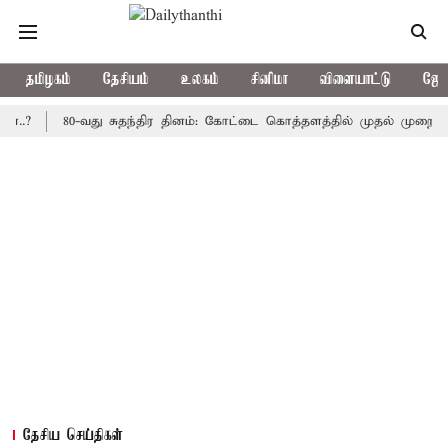
தமிழகம்
தேசியம்
உலகம்
சினிமா
விளையாட்டு
ஜோத
80-வது சுதந்திர தினம்: கோட்டை கொத்தளத்தில் முதல் முறையாக தேசிய
தேசிய செய்திகள்