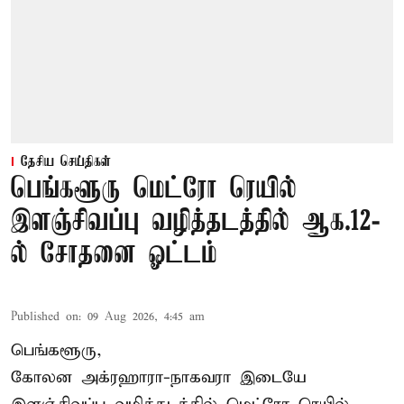
தேசிய செய்திகள்
பெங்களூரு மெட்ரோ ரெயில்
இளஞ்சிவப்பு வழித்தடத்தில் ஆக.12-
ல் சோதனை ஓட்டம்
Published on
:
09 Aug 2026, 4:45 am
பெங்களூரு,
கோலன அக்ரஹாரா-நாகவரா இடையே