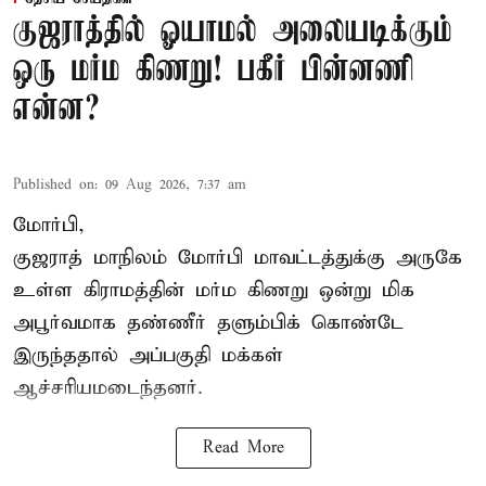
குஜராத்தில் ஓயாமல் அலையடிக்கும்
ஒரு மர்ம கிணறு! பகீர் பின்னணி
என்ன?
Published on
:
09 Aug 2026, 7:37 am
மோர்பி,
குஜராத் மாநிலம் மோர்பி மாவட்டத்துக்கு அருகே
உள்ள கிராமத்தின் மர்ம கிணறு ஒன்று மிக
அபூர்வமாக தண்ணீர் தளும்பிக் கொண்டே
இருந்ததால் அப்பகுதி மக்கள்
ஆச்சரியமடைந்தனர்.
Read More