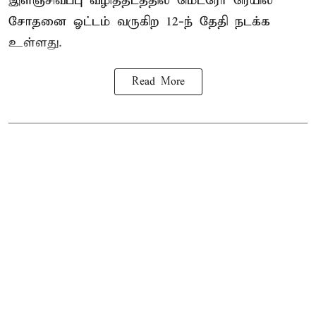
இளஞ்சிவப்பு வழித்தடத்தில் மெட்ரோ ரெயில்
சோதனை ஓட்டம் வருகிற 12-ந் தேதி நடக்க
உள்ளது.
Read More