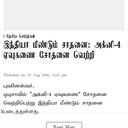
தேசிய செய்திகள்
இந்தியா மீண்டும் சாதனை: அக்னி-4
ஏவுகணை சோதனை வெற்றி
Published on
:
07 Aug 2026, 12:47 pm
புவனேஸ்வர்,
ஒடிசாவில் "அக்னி-4 ஏவுகணை" சோதனை
வெற்றிபெற்று இந்தியா மீண்டும் சாதனை
படைத்துள்ளது.
X
Read More