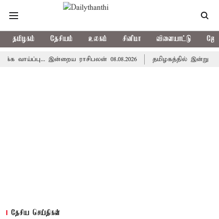
தமிழகம்
தேசியம்
உலகம்
சினிமா
விளையாட்டு
ஜோத
ப்பு... இன்றைய ராசிபலன் 08.08.2026
தமிழகத்தில் இன்று மழைக்கு
தேசிய செய்திகள்