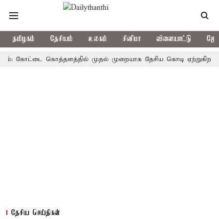
தமிழகம்
தேசியம்
உலகம்
சினிமா
விளையாட்டு
ஜோத
ம்: கோட்டை கொத்தளத்தில் முதல் முறையாக தேசிய கொடி ஏற்றுகிறார், முத
தேசிய செய்திகள்