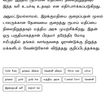
வரும் இந்திய ரூபாயின் மதிப்பை நிலைநிறுத்தவும்
இந்த வரி உயர்வு உதவும் என எதிர்பார்க்கப்படுகிறது.
அதுமட்டுமல்லாமல், இறக்குமதியை குறைப்பதன் மூலம்
டாலருக்கான தேவையை குறைத்து ரூபாய் மதிப்பை
நிலைநிறுத்தவும் மத்திய அரசு முயற்சிக்கிறது. இதன்
ஒரு பகுதியாகத்தான் பிரதமர் நரேந்திர மோடி
சமீபத்தில் தங்கம் வாங்குவதை ஓராண்டுக்கு நிறுத்த
மக்களிடம் வேண்டுகோள் விடுத்தது குறிப்பிடத்தக்கது.
Gold Rate
தங்கம் விலை
வெள்ளி விலை
Silver rate
silver
தங்கம்
gold
gold bar
மத்திய அரசு
Central Govt
வெள்ளி
இறக்குமதி வரி
import tax