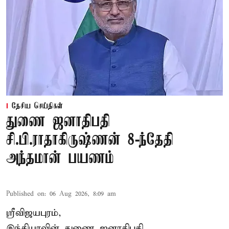
தேசிய செய்திகள்
துணை ஜனாதிபதி
சி.பி.ராதாகிருஷ்ணன் 8-ந்தேதி
அந்தமான் பயணம்
Published on
:
06 Aug 2026, 8:09 am
ஸ்ரீவிஜயபுரம்,
இந்தியாவின் துணை ஜனாதிபதி