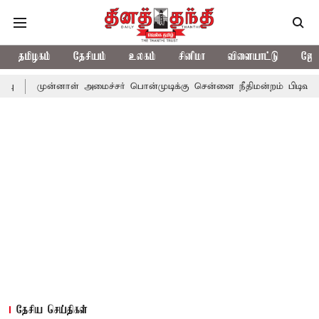
தமிழகம்
தேசியம்
உலகம்
சினிமா
விளையாட்டு
ஜோத
்னாள் அமைச்சர் பொன்முடிக்கு சென்னை நீதிமன்றம் பிடிவாராண்ட்
த
தேசிய செய்திகள்